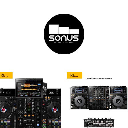
Bodas con DJ
Paquetes
Audio
Equipo de DJ
RENTA
RENTA