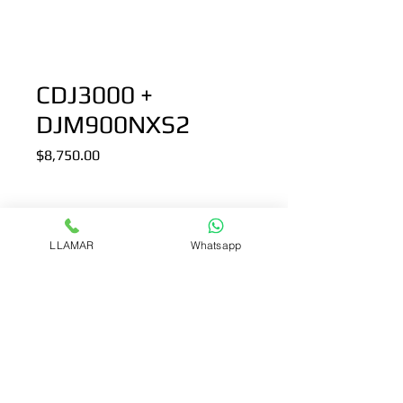
CDJ3000 +
DJM900NXS2
Precio
$8,750.00
Cantidad
*
LLAMAR
Whatsapp
Agregar al carrito
Incluye 2  Reproductores pioneer 
modelo CDJ-300 + una Mixer pioneer 
modelo DJM900NXS2