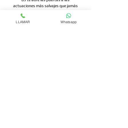
actuaciones más salvajes que jamás 
hayas soñado. El CDJ-2000NXS 
incluye avanzadas características, 
LLAMAR
Whatsapp
como Beat Sync, Slip Mode y Hot Cue 
Auto Load para 4 platos.
.
Usa el nuevo software rekordbox 
incluido o descarga la nueva app 
rekordbox, para preparar sesiones 
alucinantes. La interface HID te 
permite usar software DJ más 
compejo sin un disco de control.
https://www.pioneerdj.com/es-
es/product/player/archive/cdj-
2000nxs/black/overview/
© SONUS AUDIO desde 2011.