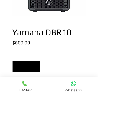
Yamaha DBR10
Precio
$600.00
Cantidad
*
Agregar al carrito
LLAMAR
Whatsapp
El DBR10 es el modelo más compacto 
de su serie y de su clase. Capaz de 
alcanzar una presión sonora (SPL) de 
129 dB con su caja compacta, el 
DBR10 es un altavoz muy versátil que 
se puede utilizar en muchos tipos de 