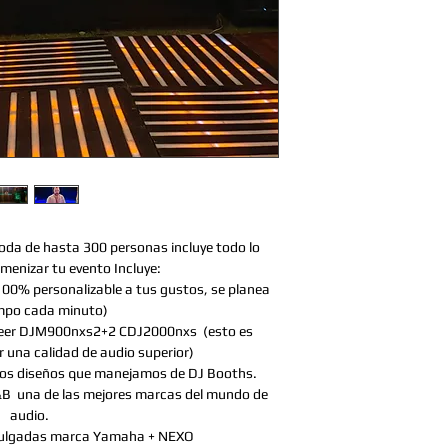
oda de hasta 300 personas incluye todo lo 
menizar tu evento Incluye:
100% personalizable a tus gustos, se planea 
mpo cada minuto)
neer DJM900nxs2+2 CDJ2000nxs  (esto es 
 una calidad de audio superior)
e los diseños que manejamos de DJ Booths.
&B  una de las mejores marcas del mundo de 
audio.
pulgadas marca Yamaha + NEXO