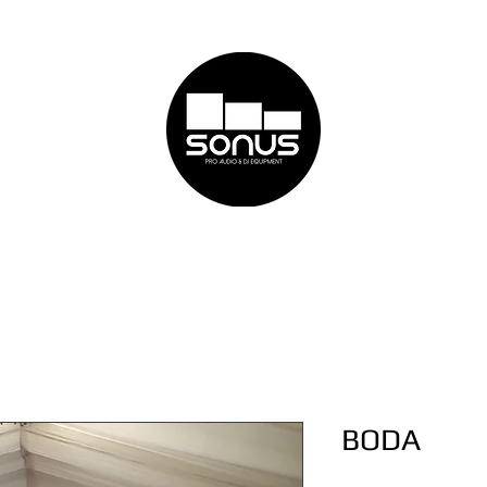
Bodas con DJ
Paquetes
Audio
Equipo de DJ
BODA